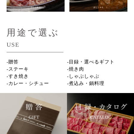
用途で選ぶ
USE
-贈答
-目録・選べるギフト
-ステーキ
-焼き肉
-すき焼き
-しゃぶしゃぶ
-カレー・シチュー
-煮込み・鍋料理