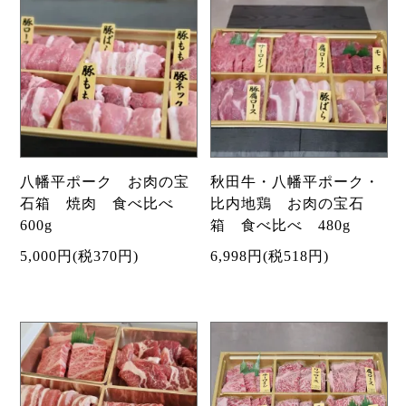
八幡平ポーク お肉の宝
秋田牛・八幡平ポーク・
石箱 焼肉 食べ比べ
比内地鶏 お肉の宝石
600g
箱 食べ比べ 480g
5,000円(税370円)
6,998円(税518円)