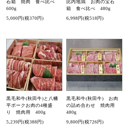
石箱 焼肉 食べ比べ
比内地鶏 お肉の宝石
600g
箱 食べ比べ 480g
5,000円(税370円)
6,998円(税518円)
黒毛和牛(秋田牛)と八幡
黒毛和牛(秋田牛) お肉
平ポークお肉の4種盛
の詰め合わせ 焼肉用
り 焼肉用 400g
480g
5,239円(税388円)
9,800円(税726円)