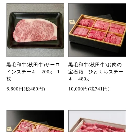
黒毛和牛(秋田牛)サーロ
黒毛和牛(秋田牛)お肉の
インステーキ 200g 1
宝石箱 ひとくちステー
枚
キ 480g
6,600円(税489円)
10,000円(税741円)